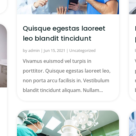
Quisque egestas laoreet
leo blandit tincidunt
by
admin
|
Jun 15, 2021
|
Uncategorized
Vivamus euismod vel turpis in
porttitor. Quisque egestas laoreet leo,
non porta arcu facilisis in. Vestibulum
blandit tincidunt aliquam. Nullam...
d