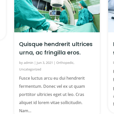
Quisque hendrerit ultrices
urna, ac fringilla eros.
by
admin
|
Jun 3, 2021
|
Orthopedic
,
Uncategorized
Fusce luctus arcu eu dui hendrerit
fermentum. Donec vel ex ut quam
porttitor ultricies eget ut leo. Cras
aliquet id lorem vitae sollicitudin.
Nam...